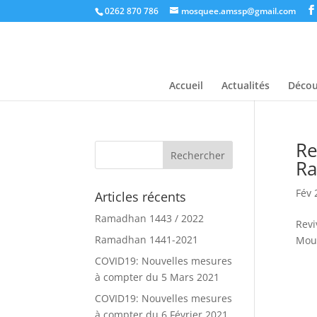
0262 870 786
mosquee.amssp@gmail.com
Accueil
Actualités
Décou
Re
R
Fév 
Articles récents
Ramadhan 1443 / 2022
Revi
Ramadhan 1441-2021
Mouç
COVID19: Nouvelles mesures
à compter du 5 Mars 2021
COVID19: Nouvelles mesures
à compter du 6 Février 2021